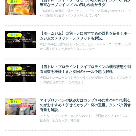
【筋トレ・ダイエットをしている方向け】タンパク質が
筋トレ
豊富なセブンイレブンの鶏むね肉サラダ
「体脂肪を健康的に落としたい！」「もっと筋肉をつけたい！」と
いう方向けにセブンイレブンが出している”...
【ホームジム】自宅トレにおすすめの器具を紹介！ホー
筋トレ
ムジムのメリット・デメリットも解説。
私は1年半ほど家で筋トレをしているホームトレーニーです。 以前
から家で筋トレが出来たら良いのになー...
【筋トレ・プロテイン】マイプロテインの梱包状態や到
筋トレ
着日数を検証！また次回のセール予想も解説
今回はトレーニーならおそらく多くの方が知っているマイプロテイ
ンの検証企画です。 この検証は...
マイプロテインの飲み方はカップ１杯に水250mlで割る
筋トレ
のがおすすめ！併せてカップ１杯の重量、タンパク質含
有量も解説。
どうも、こんにちわ、TSUKASAです。 今回はマイプロテインの
飲み方、またカップ１杯の重...