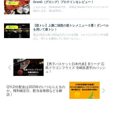
GronG（グロング）プロテインをレビュー！
筋トレ
こんにちは、TSUKASAです。 今回は”GronGプロテイン”について
紹介します。 私は5年ほ...
【筋トレ】上腕二頭筋の筋トレメニュー３選！ダンベル
筋トレ
を用いて家トレ！
私は1年以上前に40Kgのダンベルを2個、トレーニングベンチを購
入し、宅トレを継続しているホームトレ...
【男子バスケット日本代表】Bリーグ 広
島ドラゴンフライズ 寺嶋良選手のバッシ
ュ！
QYLD分配金は2023年のいつもらえるの
か。権利確定日、配当金推移などを解
説！