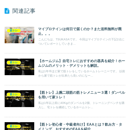
関連記事
マイプロテインは何日で届くのか？また送料無料が廃
筋トレ
止。。。
こんにちは、TSUKASAです。 今回はマイプロテインの下記2点に
ついてレポートしていきま...
【ホームジム】自宅トレにおすすめの器具を紹介！ホー
筋トレ
ムジムのメリット・デメリットも解説。
私は1年半ほど家で筋トレをしているホームトレーニーです。 以前
から家で筋トレが出来たら良いのになー...
【筋トレ】上腕二頭筋の筋トレメニュー３選！ダンベル
筋トレ
を用いて家トレ！
私は1年以上前に40Kgのダンベルを2個、トレーニングベンチを購
入し、宅トレを継続しているホームトレ...
【筋トレ初心者・中級者向け】EAAとは？飲み方・タ
筋トレ
イミング、おすすめのEAAを紹介