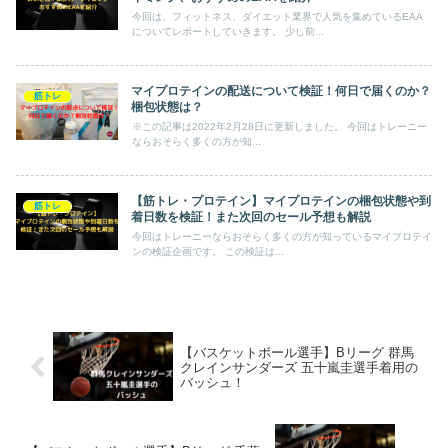
今回は、フィットネス、ダイエット業界で人気を集めているEAA
についてレポートしていきます。 少し前...
マイプロテインの配送について検証！何日で届くのか？
筋トレ
梱包状態は？
※この記事は2022年2月28日に更新しました。 今回はトレーニー
ならおそらく多くの方が知...
【筋トレ・プロテイン】マイプロテインの梱包状態や到
筋トレ
着日数を検証！また次回のセール予想も解説
今回はトレーニーならおそらく多くの方が知っているマイプロテイ
ンの検証企画です。 この検証は...
【バスケットボール選手】Bリーグ 群馬
クレインサンダーズ 五十嵐圭選手着用の
バッシュ！