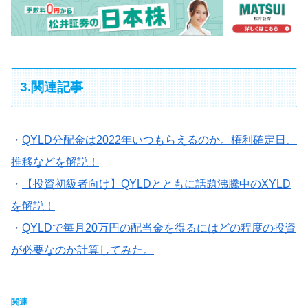
3.関連記事
・
QYLD分配金は2022年いつもらえるのか。権利確定日、
推移などを解説！
・
【投資初級者向け】QYLDとともに話題沸騰中のXYLD
を解説！
・
QYLD
で毎月
20
万円の配当金を得るにはどの程度の投資
が必要なのか計算してみた。
関連