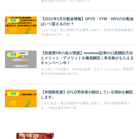
最近話題のQYLDについて紹介しま...
【2022年3月分配金情報】SPYD・VYM・HDVの分配金
投資
はいつ貰えるのか？
こんにちは！ 私は米国ETFを運用し始めて、約2年の投資初級者の
TSUKASAです。 今...
【投資歴5年の私が実践】moomoo証券の口座開設方法
投資
とメリット・デメリットを徹底解説｜有名株がもらえる
キャンペーン中！
はじめに｜今話題の「moomoo証券」とは？ こんにちは。投資歴5
年のTSUKASA BLOGです...
【米国株投資】QYLD売却者が続出している理由を解説
投資
します。
こんにちは！ 私は米国ETFを運用し始めて、2年の投資初級者で
す。 今回は最近SNSで発...