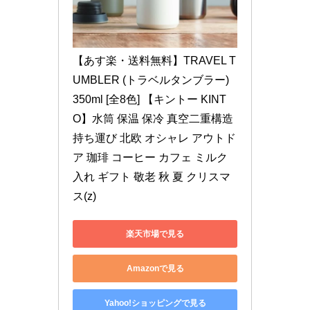
【あす楽・送料無料】TRAVEL T
UMBLER (トラベルタンブラー) 
350ml [全8色] 【キントー KINT
O】水筒 保温 保冷 真空二重構造 
持ち運び 北欧 オシャレ アウトド
ア 珈琲 コーヒー カフェ ミルク
入れ ギフト 敬老 秋 夏 クリスマ
ス(z)
楽天市場で見る
Amazonで見る
Yahoo!ショッピングで見る