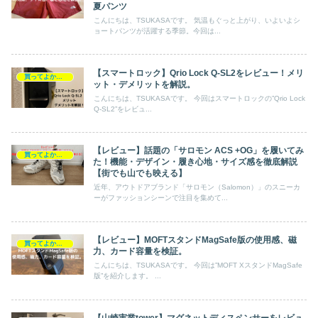
夏パンツ
こんにちは、TSUKASAです。 気温もぐっと上がり、いよいよシ
ョートパンツが活躍する季節。今回は...
【スマートロック】Qrio Lock Q-SL2をレビュー！メリ
買ってよかったもの
ット・デメリットを解説。
こんにちは、TSUKASAです。 今回はスマートロックの”Qrio Lock
Q-SL2”をレビュ...
【レビュー】話題の「サロモン ACS +OG」を履いてみ
買ってよかったもの
た！機能・デザイン・履き心地・サイズ感を徹底解説
【街でも山でも映える】
近年、アウトドアブランド「サロモン（Salomon）」のスニーカ
ーがファッションシーンで注目を集めて...
【レビュー】MOFTスタンドMagSafe版の使用感、磁
買ってよかったもの
力、カード容量を検証。
こんにちは、TSUKASAです。 今回は”MOFT XスタンドMagSafe
版”を紹介します。 ...