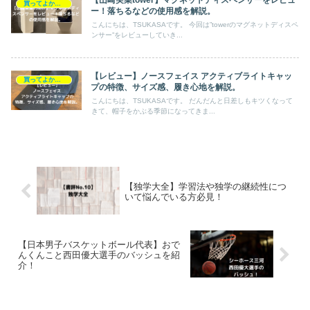
【山崎実業tower】マグネットディスペンサーをレビュ
買ってよかったもの
ー！落ちるなどの使用感を解説。
こんにちは、TSUKASAです。 今回は”towerのマグネットディスペ
ンサー”をレビューしていき...
【レビュー】ノースフェイス アクティブライトキャッ
買ってよかったもの
プの特徴、サイズ感、履き心地を解説。
こんにちは、TSUKASAです。 だんだんと日差しもキツくなって
きて、帽子をかぶる季節になってきま...
【独学大全】学習法や独学の継続性につ
いて悩んでいる方必見！
【日本男子バスケットボール代表】おで
んくんこと西田優大選手のバッシュを紹
介！