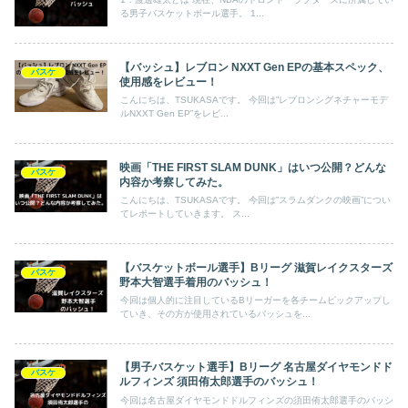
る男子バスケットボール選手。 1...
【バッシュ】レブロン NXXT Gen EPの基本スペック、
バスケ
使用感をレビュー！
こんにちは、TSUKASAです。 今回は”レブロンシグネチャーモデ
ルNXXT Gen EP”をレビ...
映画「THE FIRST SLAM DUNK」はいつ公開？どんな
バスケ
内容か考察してみた。
こんにちは、TSUKASAです。 今回は”スラムダンクの映画”につい
てレポートしていきます。 ス...
【バスケットボール選手】Bリーグ 滋賀レイクスターズ
バスケ
野本大智選手着用のバッシュ！
今回は個人的に注目しているBリーガーを各チームピックアップし
ていき、その方が使用されているバッシュを...
【男子バスケット選手】Bリーグ 名古屋ダイヤモンドド
バスケ
ルフィンズ 須田侑太郎選手のバッシュ！
今回は名古屋ダイヤモンドドルフィンズの須田侑太郎選手のバッシ