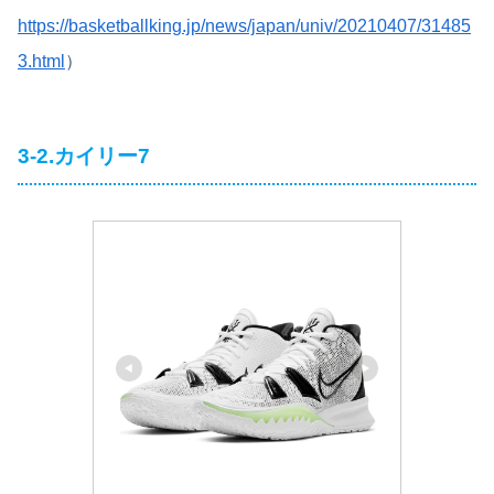
https://basketballking.jp/news/japan/univ/20210407/31485
3.html
）
3-2.カイリー7