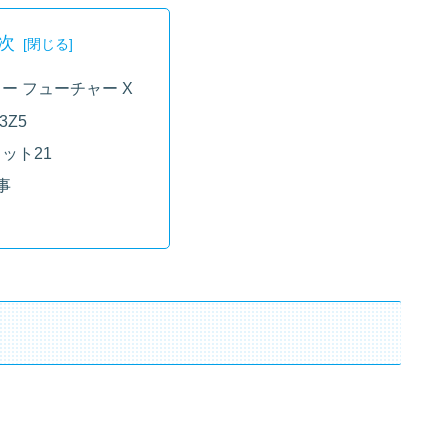
次
ロー フューチャー X
3Z5
ェット21
事