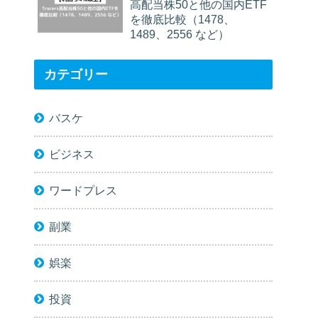
高配当株50と他の国内ETF
を徹底比較（1478、
1489、2556 など）
カテゴリー
バスケ
ビジネス
ワードプレス
副業
娯楽
投資