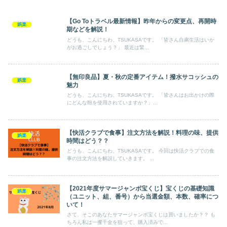
【Go Toトラベル最新情報】昨年からの変更点、再開時
娯楽
期などを解説！
どうも、こんにちわ、TSUKASAです。 「皆さん自粛生活はいか
がお過ごしでしょう？」 最近は緊...
【無印良品】夏・秋の定番アイテム！撥水サコッシュの
娯楽
魅力
どうも、こんにちわ、TSUKASAです。 「皆さんはお出かけの際
にどんな鞄を使用されていますか？」...
【快活クラブで食事】注文方法を解説！料理の味、提供
娯楽
時間はどう？？
どうも、こんにちわ、TSUKASAです。 今回は快活クラブでの食
事の注文方法を解説していきます。 ...
【2021年度サマージャンボ宝くじ】宝くじの基礎知識
娯楽
（ユニット、組、番号）から当選金額、本数、確率につ
いて！
さて、そこのあなたサマージャンボ宝くじは買いましたか？？ も
ちろん私は一攫千金を狙って、購入済みで...