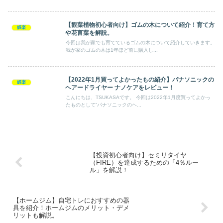
【観葉植物初心者向け】ゴムの木について紹介！育て方
娯楽
や花言葉を解説。
今回は我が家でも育てているゴムの木について紹介していきます。
我が家のゴムの木は1年ほど前に購入し...
【2022年1月買ってよかったもの紹介】パナソニックの
娯楽
ヘアードライヤー ナノケアをレビュー！
こんにちは、TSUKASAです。 今回は2022年1月度買ってよかっ
たものとして”パナソニックのヘ...
【投資初心者向け】セミリタイヤ
（FIRE）を達成するための「4％ルー
ル」を解説！
【ホームジム】自宅トレにおすすめの器
具を紹介！ホームジムのメリット・デメ
リットも解説。