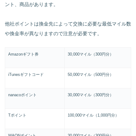
ント、商品があります。
他社ポイントは換金先によって交換に必要な最低マイル数
や換金率が異なりますので注意が必要です。
Amazon
ギフト券
30,000
マイル（
300
円分）
iTunes
ギフトコード
50,000
マイル（
500
円分）
nanaco
ポイント
30,000
マイル（
300
円分）
T
ポイント
100,000
マイル（
1,000
円分）
WAON
ポイント
30,000
マイル（
300
円分）