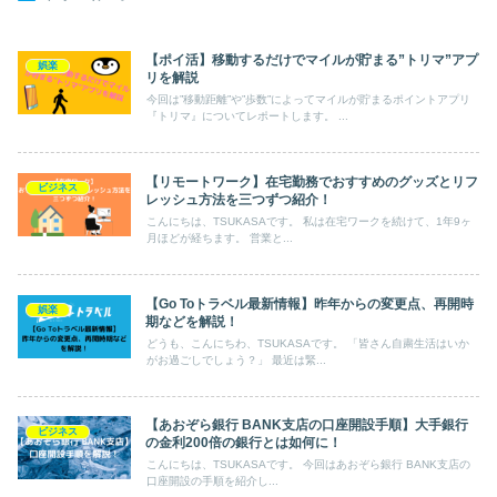
【ポイ活】移動するだけでマイルが貯まる”トリマ”アプ
娯楽
リを解説
今回は”移動距離”や”歩数”によってマイルが貯まるポイントアプリ
『トリマ』についてレポートします。 ...
【リモートワーク】在宅勤務でおすすめのグッズとリフ
ビジネス
レッシュ方法を三つずつ紹介！
こんにちは、TSUKASAです。 私は在宅ワークを続けて、1年9ヶ
月ほどが経ちます。 営業と...
【Go Toトラベル最新情報】昨年からの変更点、再開時
娯楽
期などを解説！
どうも、こんにちわ、TSUKASAです。 「皆さん自粛生活はいか
がお過ごしでしょう？」 最近は緊...
【あおぞら銀行 BANK支店の口座開設手順】大手銀行
ビジネス
の金利200倍の銀行とは如何に！
こんにちは、TSUKASAです。 今回はあおぞら銀行 BANK支店の
口座開設の手順を紹介し...