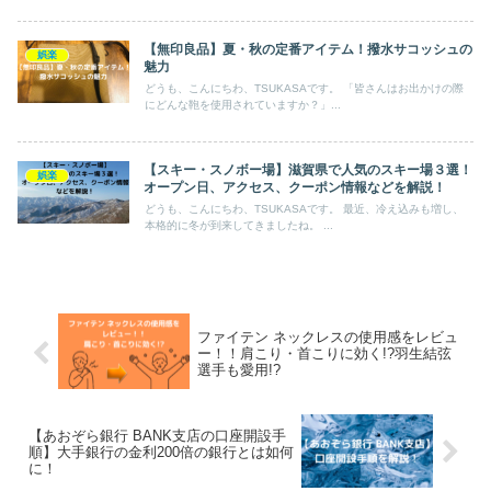
【無印良品】夏・秋の定番アイテム！撥水サコッシュの
娯楽
魅力
どうも、こんにちわ、TSUKASAです。 「皆さんはお出かけの際
にどんな鞄を使用されていますか？」...
【スキー・スノボー場】滋賀県で人気のスキー場３選！
娯楽
オープン日、アクセス、クーポン情報などを解説！
どうも、こんにちわ、TSUKASAです。 最近、冷え込みも増し、
本格的に冬が到来してきましたね。 ...
ファイテン ネックレスの使用感をレビュ
ー！！肩こり・首こりに効く!?羽生結弦
選手も愛用!?
【あおぞら銀行 BANK支店の口座開設手
順】大手銀行の金利200倍の銀行とは如何
に！