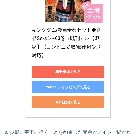
キングダム/漫画全巻セット◆新
品Ss≪1〜63巻（既刊）≫【即
納】【コンビニ受取/郵便局受取
対応】
楽天市場で見る
Yahoo!ショッピングで見る
Amazonで見る
幼少期に宇宙に行くことを約束した兄弟がメインで描かれ