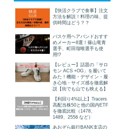
【快活クラブで食事】注文
方法を解説！料理の味、提
供時間はどう？？
バスケ用ヘアバンドおすす
めメーカー8選！篠山竜青
選手、町田瑠唯選手も使
用!?
【レビュー】話題の「サロ
モン ACS +OG」を履いて
みた！機能・デザイン・履
き心地・サイズ感を徹底解
説【街でも山でも映える】
【利回り4%以上】Tracers
高配当株50と他の国内ETF
を徹底比較（1478、
1489、2556 など）
あおぞら銀行BANK支店の