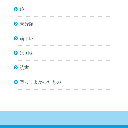
旅
未分類
筋トレ
米国株
読書
買ってよかったもの