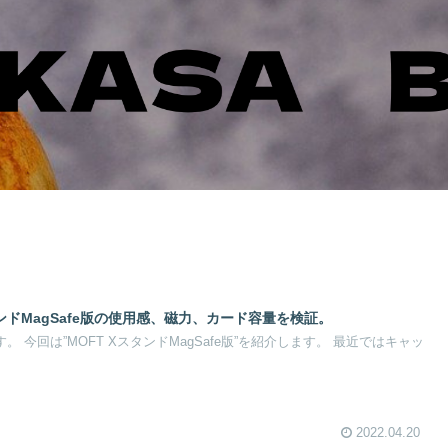
ンドMagSafe版の使用感、磁力、カード容量を検証。
。 今回は”MOFT XスタンドMagSafe版”を紹介します。 最近ではキャッ
2022.04.20