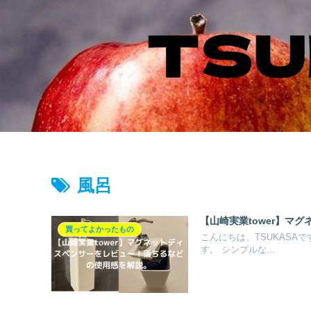
風呂
【山崎実業tower】マ
買ってよかったもの
こんにちは、TSUKASAで
す。 シンプルな...