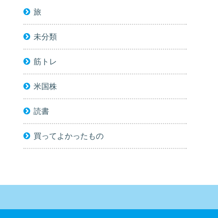
旅
未分類
筋トレ
米国株
読書
買ってよかったもの