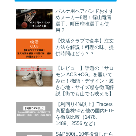
バスケ用ヘアバンドおすす
めメーカー8選！篠山竜青
選手、町田瑠唯選手も使
用!?
【快活クラブで食事】注文
方法を解説！料理の味、提
供時間はどう？？
【レビュー】話題の「サロ
モン ACS +OG」を履いて
みた！機能・デザイン・履
き心地・サイズ感を徹底解
説【街でも山でも映える】
【利回り4%以上】Tracers
高配当株50と他の国内ETF
を徹底比較（1478、
1489、2556 など）
S&P500に10年投資したら