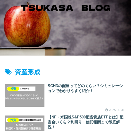
資産形成
SCHDの配当ってどのくらい？シミュレーシ
投資
ョンでわかりやすく紹介！
2025.05.31
【NF・米国株S&P500配当貴族ETFとは】配
投資
当金いくら？利回り・信託報酬まで徹底解
説！