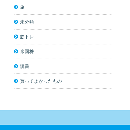
旅
未分類
筋トレ
米国株
読書
買ってよかったもの