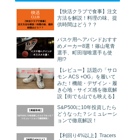
【快活クラブで食事】注文
方法を解説！料理の味、提
供時間はどう？？
バスケ用ヘアバンドおすす
めメーカー8選！篠山竜青
選手、町田瑠唯選手も使
用!?
【レビュー】話題の「サロ
モン ACS +OG」を履いて
みた！機能・デザイン・履
き心地・サイズ感を徹底解
説【街でも山でも映える】
S&P500に10年投資したら
どうなった？シミュレーシ
ョンで徹底解説！
【利回り4%以上】Tracers