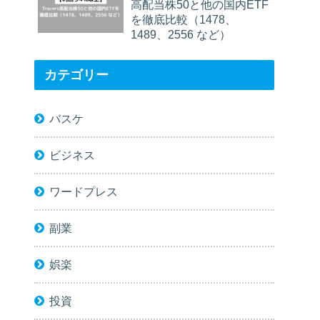
高配当株50と他の国内ETF
を徹底比較（1478、
1489、2556 など）
カテゴリー
バスケ
ビジネス
ワードプレス
副業
娯楽
投資