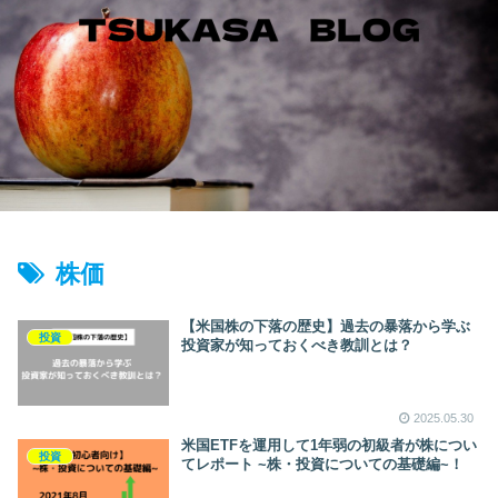
株価
【米国株の下落の歴史】過去の暴落から学ぶ
投資
投資家が知っておくべき教訓とは？
2025.05.30
米国ETFを運用して1年弱の初級者が株につい
投資
てレポート ~株・投資についての基礎編~！