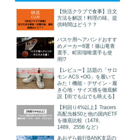
【快活クラブで食事】注文
方法を解説！料理の味、提
供時間はどう？？
バスケ用ヘアバンドおすす
めメーカー8選！篠山竜青
選手、町田瑠唯選手も使
用!?
【レビュー】話題の「サロ
モン ACS +OG」を履いて
みた！機能・デザイン・履
き心地・サイズ感を徹底解
説【街でも山でも映える】
【利回り4%以上】Tracers
高配当株50と他の国内ETF
を徹底比較（1478、
1489、2556 など）
あおぞら銀行BANK支店の