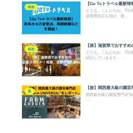
【Go Toトラベル最新
娯楽
どうも、こんにちわ、TSU
急事態宣言も明け、旅...
【旅】滋賀県でおすすめ
娯楽
どうも、こんにちわ、TSU
紹介していきます。 ...
【旅】関西最大級の園芸専門店
旅
関西最大級の園芸専門店”the
...