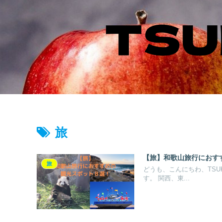
旅
【旅】和歌山旅行におす
旅
どうも、こんにちわ、TSU
す。 関西、東...