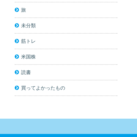
旅
未分類
筋トレ
米国株
読書
買ってよかったもの