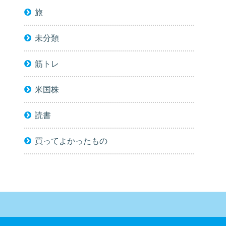
旅
未分類
筋トレ
米国株
読書
買ってよかったもの