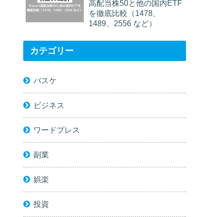
高配当株50と他の国内ETF
を徹底比較（1478、
1489、2556 など）
カテゴリー
バスケ
ビジネス
ワードプレス
副業
娯楽
投資