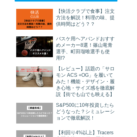
【快活クラブで食事】注文
方法を解説！料理の味、提
供時間はどう？？
バスケ用ヘアバンドおすす
めメーカー8選！篠山竜青
選手、町田瑠唯選手も使
用!?
【レビュー】話題の「サロ
モン ACS +OG」を履いて
みた！機能・デザイン・履
き心地・サイズ感を徹底解
説【街でも山でも映える】
S&P500に10年投資したら
どうなった？シミュレーシ
ョンで徹底解説！
【利回り4%以上】Tracers