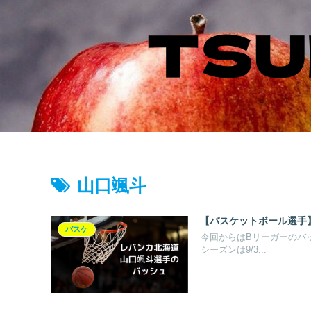
山口颯斗
【バスケットボール選手
バスケ
今回からはBリーガーのバッシ
シーズンは9/3...